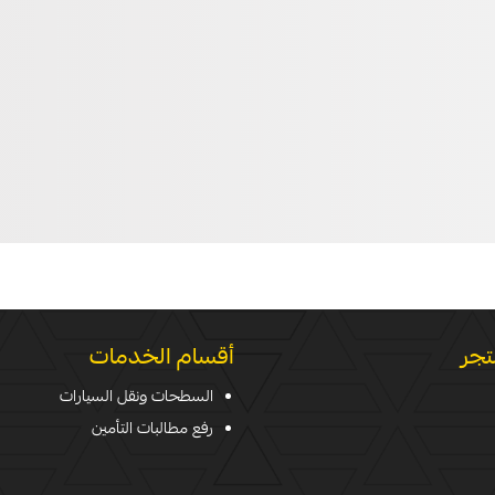
تجر
أقسام الخدمات
السطحات ونقل السيارات
رفع مطالبات التأمين